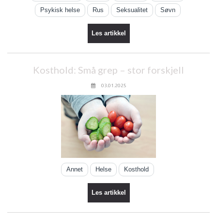
Psykisk helse
Rus
Seksualitet
Søvn
Les artikkel
Kosthold: Små grep – stor forskjell
03.01.2025
Annet
Helse
Kosthold
Les artikkel