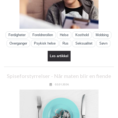
Ferdigheter
Foreldrerollen
Helse
Kosthold
Mobbing
Overganger
Psykisk helse
Rus
Seksualitet
Søvn
Les artikkel
Spiseforstyrrelser - Når maten blir en fiende
02.01.2026