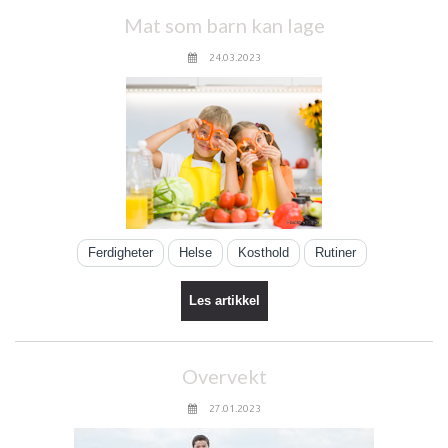
Mat som barn kan lage
24.03.2023
Ferdigheter
Helse
Kosthold
Rutiner
Les artikkel
Overvekt
27.01.2023