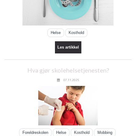
Helse
Kosthold
Les artikkel
Hva gjør skolehelsetjenesten?
07.11.2025
Foreldreskolen
Helse
Kosthold
Mobbing