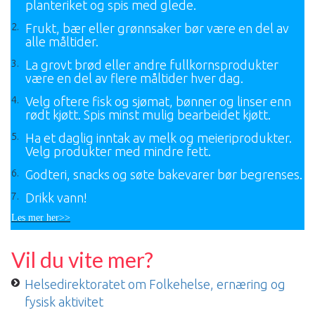
planteriket og spis med glede.
Frukt, bær eller grønnsaker bør være en del av
alle måltider.
La grovt brød eller andre fullkornsprodukter
være en del av flere måltider hver dag.
Velg oftere fisk og sjømat, bønner og linser enn
rødt kjøtt. Spis minst mulig bearbeidet kjøtt.
Ha et daglig inntak av melk og meieriprodukter.
Velg produkter med mindre fett.
Godteri, snacks og søte bakevarer bør begrenses.
Drikk vann!
Les mer her>>
Vil du vite mer?
Helsedirektoratet om Folkehelse, ernæring og
fysisk aktivitet