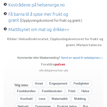
Kostrådene på helsenorge.no
Få barna til å spise mer frukt og
grønt
(
Opplysningskontoret for frukt og grønt )
Mattilsynet om mat og drikke>>
Kilder: Helsedirektoratet, Opplysningskontoret for frukt og
grønt, Matportalen.no
Kommentar eller tilbakemelding?
Send en epost til redaksjonen>>
Foreldre
pulsen
-ett viktig tema hver uke
Annet
Engasjement
Ferdigheter
Velg tema:
Foreldrerollen
Foreldreskolen
Fritid
Helse
Kosthold
Lese
Matematikk
Mobbing
Nettvett
Overganger
Psykisk helse
Rus