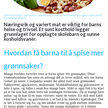
Små justeringer i matvanene, i kombinasjon med fysisk aktivitet, kan gjøre underverker
for helse og velvære.
Næringsrik og variert mat er viktig for barns
helse og trivsel. Et sunt kosthold legger
grunnlaget for opplagte skolebarn og sunne
kosholdsvaner.
Hvordan få barna til å spise mer
grønnsaker?
Mange foreldre fortviler over at barna spiser lite grønnsaker. Disse
vitaminbombene bør være en selvsagt del av hvert måltid, selv om barna
rynker på nesen. I matpakka sendes det alltid med noen grønnsaker.
Sukkererter, agurkstaver, småtomater, blomkålbuketter og gulrotstaver er
lette å spise, og faller i smak hos mange barn. Slikt er også fint å ha klart
på et fat som kan settes frem når middagen forberedes. Da er mange barn
sultne, og de kan få en sunn «forrett» mens de venter. En skål med kaldt
vann med kålrot- og gulrotstaver i, er lurt å ha stående i kjøleskapet. Det
er lett å forsyne seg fra, og det smaker friskt og godt mellom måltidene.
Er barna glade i smoothie, finnes det mange muligheter til å tilsette