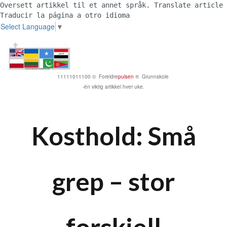
Oversett artikkel til et annet språk. Translate article 
Traducir la página a otro idioma 
Select Language
▼
11111011100 © Foreldre
pulsen
® Grunnskole
-én viktig artikkel hver uke.
Kosthold: Små
grep – stor
forskjell