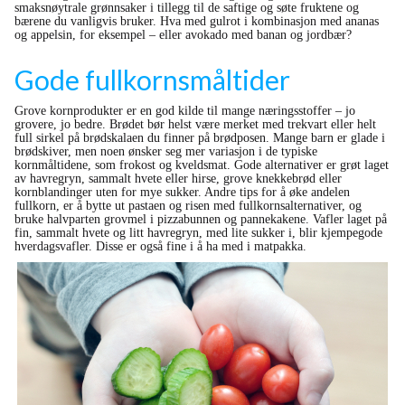
smaksnøytrale grønnsaker i tillegg til de saftige og søte fruktene og
bærene du vanligvis bruker. Hva med gulrot i kombinasjon med ananas
og appelsin, for eksempel – eller avokado med banan og jordbær?
Gode fullkornsmåltider
Grove kornprodukter er en god kilde til mange næringsstoffer – jo
grovere, jo bedre. Brødet bør helst være merket med trekvart eller helt
full sirkel på brødskalaen du finner på brødposen. Mange barn er glade i
brødskiver, men noen ønsker seg mer variasjon i de typiske
kornmåltidene, som frokost og kveldsmat. Gode alternativer er grøt laget
av havregryn, sammalt hvete eller hirse, grove knekkebrød eller
kornblandinger uten for mye sukker. Andre tips for å øke andelen
fullkorn, er å bytte ut pastaen og risen med fullkornsalternativer, og
bruke halvparten grovmel i pizzabunnen og pannekakene. Vafler laget på
fin, sammalt hvete og litt havregryn, med lite sukker i, blir kjempegode
hverdagsvafler. Disse er også fine i å ha med i matpakka.