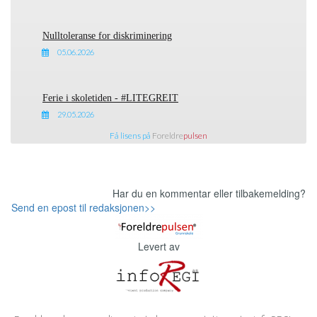
Nulltoleranse for diskriminering
05.06.2026
Ferie i skoletiden - #LITEGREIT
29.05.2026
Få lisens på
Foreldre
pulsen
Har du en kommentar eller tilbakemelding?
Send en epost til redaksjonen>>
Levert av