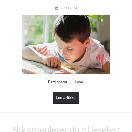
22.11.2024
Ferdigheter
Lese
Les artikkel
Slik stimulerer du til leselyst