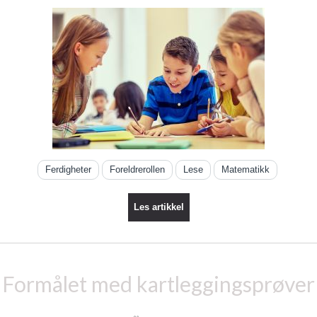
Ferdigheter
Foreldrerollen
Lese
Matematikk
Les artikkel
Formålet med kartleggingsprøver