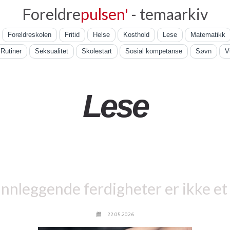
Foreldre
pulsen'
- temaarkiv
Foreldreskolen
Fritid
Helse
Kosthold
Lese
Matematikk
Rutiner
Seksualitet
Skolestart
Sosial kompetanse
Søvn
V
Lese
nnleggende ferdigheter er ikke et 
22.05.2026