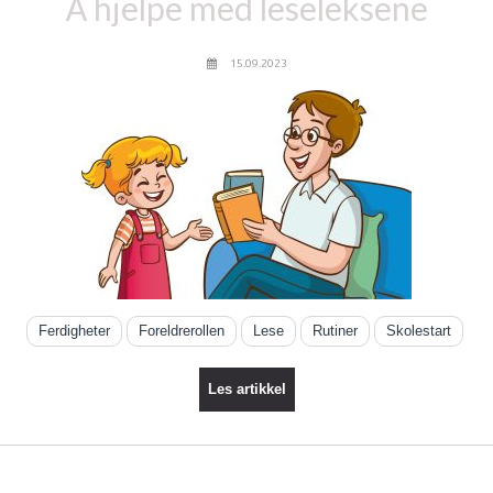
Å hjelpe med leseleksene
15.09.2023
Ferdigheter
Foreldrerollen
Lese
Rutiner
Skolestart
Les artikkel