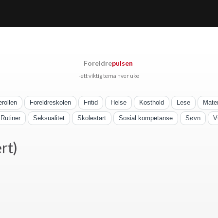
Foreldre
pulsen
-ett viktig tema hver uke
erollen
Foreldreskolen
Fritid
Helse
Kosthold
Lese
Mate
Rutiner
Seksualitet
Skolestart
Sosial kompetanse
Søvn
V
rt)