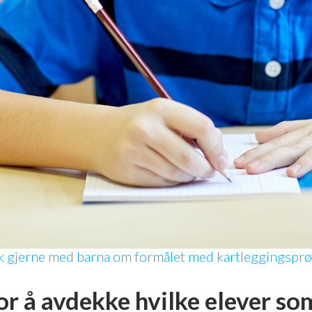
k gjerne med barna om formålet med kartleggingsprø
or å avdekke hvilke elever som