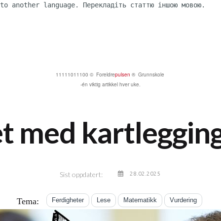
to another language. Перекладіть статтю іншою мовою.

11111011100 © Foreldre
pulsen
® Grunnskole
-én viktig artikkel hver uke.
t med kartleggin
Sist oppdatert:
28.02.2025
Tema:
Ferdigheter
Lese
Matematikk
Vurdering