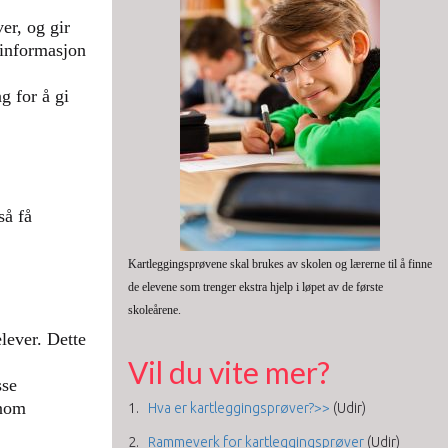
er, og gir
 informasjon
g for å gi
så få
Kartleggingsprøvene skal brukes av skolen og lærerne til å finne
de elevene som trenger ekstra hjelp i løpet av de første
skoleårene.
elever. Dette
Vil du vite mer?
sse
nnom
Hva er kartleggingsprøver?>>
(Udir)
Rammeverk for kartleggingsprøver
(Udir)