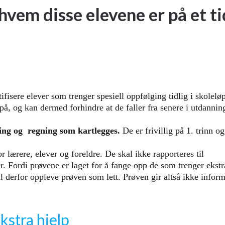
 hvem disse elevene er på et ti
ifisere elever som trenger spesiell oppfølging tidlig i skolelø
 på, og kan dermed forhindre at de faller fra senere i utdannin
sing og regning som kartlegges.
De er frivillig på 1. trinn og
r lærere, elever og foreldre. De skal ikke rapporteres til
. Fordi prøvene er laget for å fange opp de som trenger ekstra
il derfor oppleve prøven som lett. Prøven gir altså ikke info
kstra hjelp