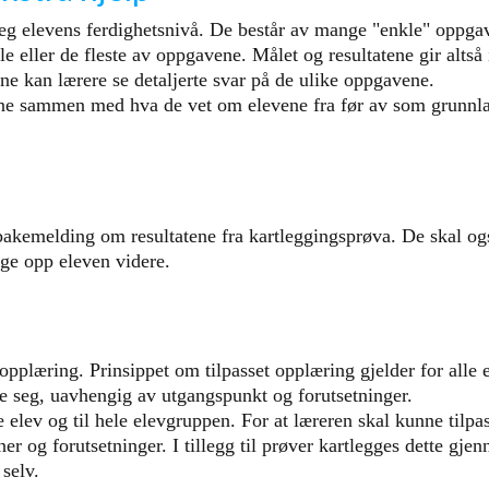
 seg elevens ferdighetsnivå. De består av mange "enkle" oppgav
 eller de fleste av oppgavene. Målet og resultatene gir altså
ene kan lærere se detaljerte svar på de ulike oppgavene.
ene sammen med hva de vet om elevene fra før av som grunnla
ilbakemelding om resultatene fra kartleggingsprøva. De skal og
lge opp eleven videre.
opplæring. Prinsippet om tilpasset opplæring gjelder for alle 
kle seg, uavhengig av utgangspunkt og forutsetninger.
e elev og til hele elevgruppen. For at læreren skal kunne tilpa
 og forutsetninger. I tillegg til prøver kartlegges dette gje
selv.