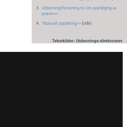
Utdanningsforskning.no om oppfølging av
prøver>>
Tilpasset opplæring>>
(Udir)
Tekstkilder: Utdannings-direktoratet