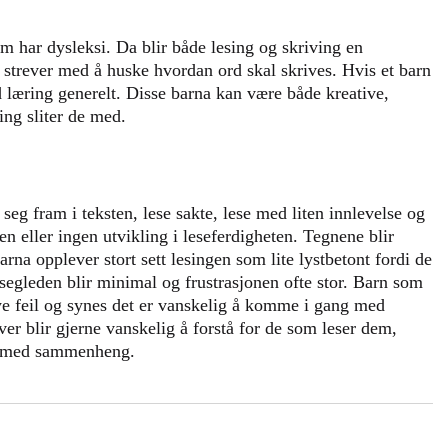
som har dysleksi. Da blir både lesing og skriving en
g strever med å huske hvordan ord skal skrives. Hvis et barn
ed læring generelt. Disse barna kan være både kreative,
ng sliter de med.
 seg fram i teksten, lese sakte, lese med liten innlevelse og
en eller ingen utvikling i leseferdigheten. Tegnene blir
arna opplever stort sett lesingen som lite lystbetont fordi de
segleden blir minimal og frustrasjonen ofte stor. Barn som
ye feil og synes det er vanskelig å komme i gang med
r blir gjerne vanskelig å forstå for de som leser dem,
 og med sammenheng.