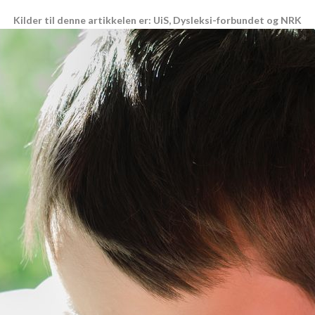
Kilder til denne artikkelen er: UiS, Dysleksi-forbundet og NRK