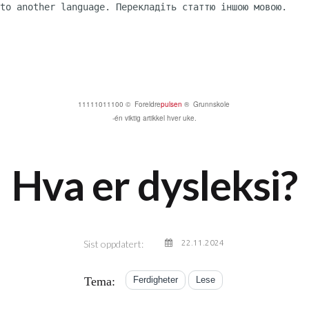
to another language. Перекладіть статтю іншою мовою.

11111011100 © Foreldre
pulsen
® Grunnskole
-én viktig artikkel hver uke.
Hva er dysleksi?
Sist oppdatert:
22.11.2024
Tema:
Ferdigheter
Lese