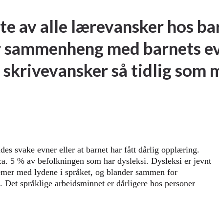
te av alle lærevansker hos ba
r sammenheng med barnets evne
skrivevansker så tidlig som mu
es svake evner eller at barnet har fått dårlig opplæring.
 ca. 5 % av befolkningen som har dysleksi. Dysleksi er jevnt
lemer med lydene i språket, og blander sammen for
. Det språklige arbeidsminnet er dårligere hos personer