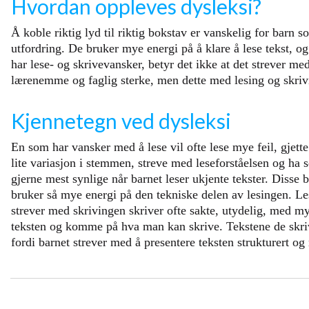
Hvordan oppleves dysleksi?
Å koble riktig lyd til riktig bokstav er vanskelig for barn 
utfordring. De bruker mye energi på å klare å lese tekst, o
har lese- og skrivevansker, betyr det ikke at det strever m
lærenemme og faglig sterke, men dette med lesing og skrivi
Kjennetegn ved dysleksi
En som har vansker med å lese vil ofte lese mye feil, gjette
lite variasjon i stemmen, streve med leseforståelsen og ha s
gjerne mest synlige når barnet leser ukjente tekster. Disse b
bruker så mye energi på den tekniske delen av lesingen. Le
strever med skrivingen skriver ofte sakte, utydelig, med m
teksten og komme på hva man kan skrive. Tekstene de skrive
fordi barnet strever med å presentere teksten strukturert