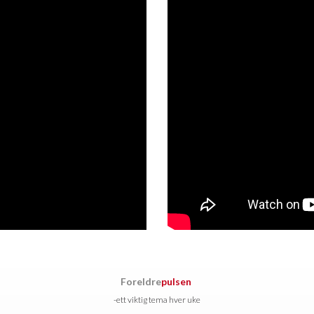
Foreldre
pulsen
-ett viktig tema hver uke