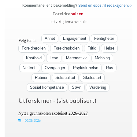
Kommentar eller tilbakemelding?
Send en epost til redaksjonen>>
Foreldre
pulsen
-ett viktig tema hver uke
Annet
Engasjement
Ferdigheter
Velg tema:
Foreldrerollen
Foreldreskolen
Fritid
Helse
Kosthold
Lese
Matematikk
Mobbing
Nettvett
Overganger
Psykisk helse
Rus
Rutiner
Seksualitet
Skolestart
Sosial kompetanse
Søvn
Vurdering
Utforsk mer - (sist publisert)
Nytt i grunnskolen skoleåret 2026–2027
03.08.2026