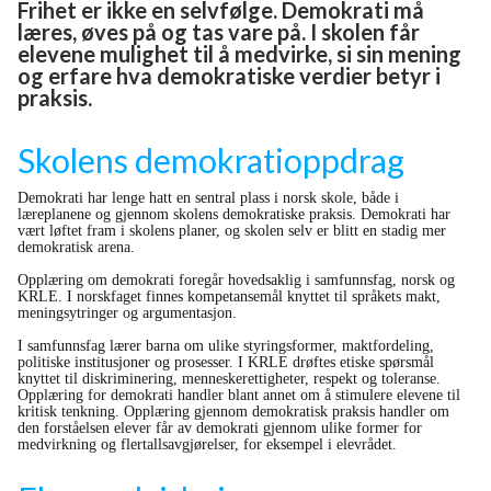
Frihet er ikke en selvfølge. Demokrati må
læres, øves på og tas vare på. I skolen får
elevene mulighet til å medvirke, si sin mening
og erfare hva demokratiske verdier betyr i
praksis.
Skolens demokratioppdrag
Demokrati har lenge hatt en sentral plass i norsk skole, både i
læreplanene og gjennom skolens demokratiske praksis. Demokrati har
vært løftet fram i skolens planer, og skolen selv er blitt en stadig mer
demokratisk arena.
Opplæring om demokrati foregår hovedsaklig i samfunnsfag, norsk og
KRLE. I norskfaget finnes kompetansemål knyttet til språkets makt,
meningsytringer og argumentasjon.
I samfunnsfag lærer barna om ulike styringsformer, maktfordeling,
politiske institusjoner og prosesser. I KRLE drøftes etiske spørsmål
knyttet til diskriminering, menneskerettigheter, respekt og toleranse.
Opplæring for demokrati handler blant annet om å stimulere elevene til
kritisk tenkning. Opplæring gjennom demokratisk praksis handler om
den forståelsen elever får av demokrati gjennom ulike former for
medvirkning og flertallsavgjørelser, for eksempel i elevrådet.