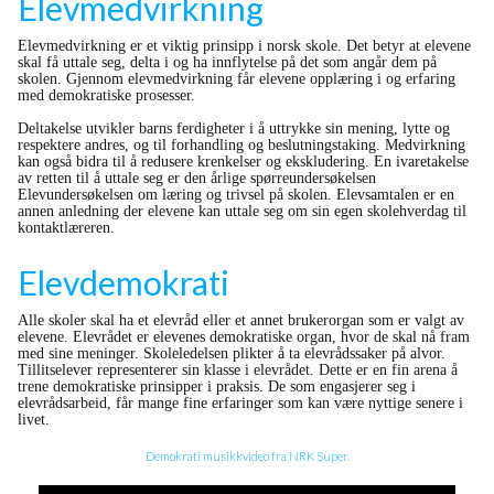
Elevmedvirkning
Elevmedvirkning er et viktig prinsipp i norsk skole. Det betyr at elevene
skal få uttale seg, delta i og ha innflytelse på det som angår dem på
skolen. Gjennom elevmedvirkning får elevene opplæring i og erfaring
med demokratiske prosesser.
Deltakelse utvikler barns ferdigheter i å uttrykke sin mening, lytte og
respektere andres, og til forhandling og beslutningstaking. Medvirkning
kan også bidra til å redusere krenkelser og ekskludering. En ivaretakelse
av retten til å uttale seg er den årlige spørreundersøkelsen
Elevundersøkelsen om læring og trivsel på skolen. Elevsamtalen er en
annen anledning der elevene kan uttale seg om sin egen skolehverdag til
kontaktlæreren.
Elevdemokrati
Alle skoler skal ha et elevråd eller et annet brukerorgan som er valgt av
elevene. Elevrådet er elevenes demokratiske organ, hvor de skal nå fram
med sine meninger. Skoleledelsen plikter å ta elevrådssaker på alvor.
Tillitselever representerer sin klasse i elevrådet. Dette er en fin arena å
trene demokratiske prinsipper i praksis. De som engasjerer seg i
elevrådsarbeid, får mange fine erfaringer som kan være nyttige senere i
livet.
Demokrati musikkvideo fra NRK Super.