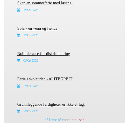
Skap en sommerferie med læring.
19.06.2026
Sola - en venn og fiende
12.06.2026
Nulltoleranse for diskriminering
05.06.2026
Ferie i skoletiden - #LITEGREIT
29.05.2026
Grunnleggende ferdigheter er ikke et fag,
22.05.2026
Få lisens på
Foreldre
pulsen