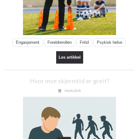
Engasjement
Foreldrerollen
Fritid
Psykisk helse
Les artikkel
Hvor mye skjermtid er greit?
06.06.2025