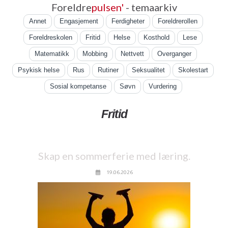
Foreldre
pulsen'
- temaarkiv
Annet
Engasjement
Ferdigheter
Foreldrerollen
Foreldreskolen
Fritid
Helse
Kosthold
Lese
Matematikk
Mobbing
Nettvett
Overganger
Psykisk helse
Rus
Rutiner
Seksualitet
Skolestart
Sosial kompetanse
Søvn
Vurdering
Fritid
Skap en sommerferie med læring.
19.06.2026