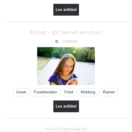
Les artikkel
X-plan – gir barnet en utvei!
17.04.2026
Annet
Foreldrerollen
Fritid
Mobbing
Rutiner
Les artikkel
Hverdagsmatte