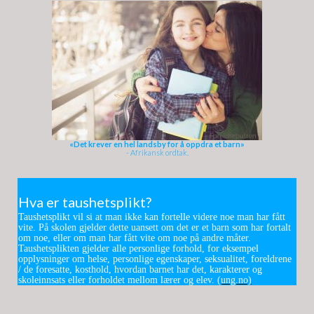
«Det krever en hel landsby for å oppdra et barn»
- Afrikansk ordtak.
Hva er taushetsplikt?
Taushetsplikt vil si at man ikke kan fortelle videre noe man har fått
vite. På skolen gjelder dette uansett om det er et barn som har fortalt
om noe, eller om man har fått vite om noe på andre måter.
Taushetsplikten gjelder alle personlige forhold, for eksempel
opplysninger om helse, personlige egenskaper, seksualitet, foreldrene
/ de foresatte, kosthold, hvordan barnet har det, karakterer og
skoleinnsats eller forholdet mellom lærer og elev.
(ung.no)