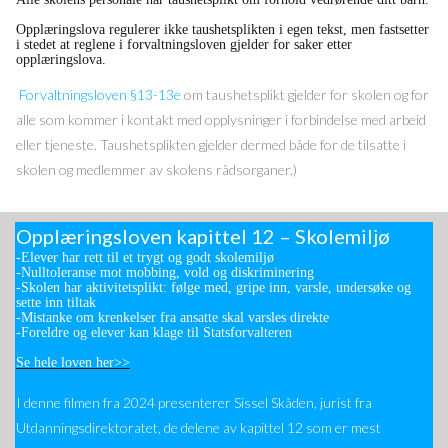
Opplæringslova regulerer ikke taushetsplikten i egen tekst, men fastsetter
i stedet at reglene i forvaltningsloven gjelder for saker etter
opplæringslova.
Forvaltningsloven §13-13e
om taushetsplikt gjelder for skolen og for
alle som kommer i kontakt med opplysninger i forbindelse med arbeid
eller tjeneste. Taushetsplikten gjelder dermed både for de tilsatte i
skolen og medlemmer av skolens rådsorganer.)
Opplæringsloven kapittel 12 – Skolemiljø
-Elever har rett til et trygt og godt skolemiljø
-Nulltoleranse mot mobbing, vold og diskriminering
-Skolen har aktivitetsplikt: følge med, gripe inn, varsle, undersøke og
sette inn tiltak
-Mistanke om krenkelser fra ansatte skal varsles direkte
-Foreldre og elever kan klage til Statsforvalteren
Se hele loven her>>
I denne filmen fra 2024 presenterer Sissel Skåden, jurist fra
Utdanningsdirektoratet, de delene av kapittel 12 som er mest