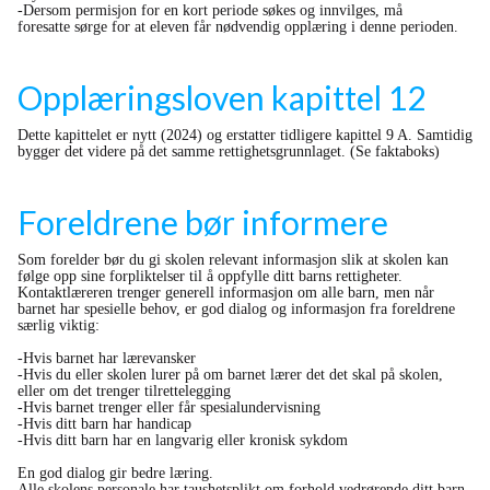
-Dersom permisjon for en kort periode søkes og innvilges, må
foresatte sørge for at eleven får nødvendig opplæring i denne perioden.
Opplæringsloven kapittel 12
Dette kapittelet er nytt (2024) og erstatter tidligere kapittel 9 A. Samtidig
bygger det videre på det samme rettighetsgrunnlaget. (Se faktaboks)
Foreldrene bør informere
Som forelder bør du gi skolen relevant informasjon slik at skolen kan
følge opp sine forpliktelser til å oppfylle ditt barns rettigheter.
Kontaktlæreren trenger generell informasjon om alle barn, men når
barnet har spesielle behov, er god dialog og informasjon fra foreldrene
særlig viktig:
-Hvis barnet har lærevansker
-Hvis du eller skolen lurer på om barnet lærer det det skal på skolen,
eller om det trenger tilrettelegging
-Hvis barnet trenger eller får spesialundervisning
-Hvis ditt barn har handicap
-Hvis ditt barn har en langvarig eller kronisk sykdom
En god dialog gir bedre læring.
Alle skolens personale har taushetsplikt om forhold vedrørende ditt barn.