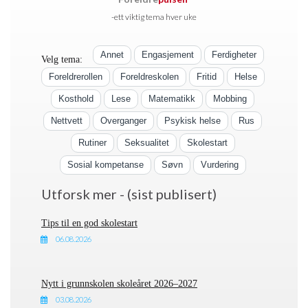
-ett viktig tema hver uke
Annet
Engasjement
Ferdigheter
Velg tema:
Foreldrerollen
Foreldreskolen
Fritid
Helse
Kosthold
Lese
Matematikk
Mobbing
Nettvett
Overganger
Psykisk helse
Rus
Rutiner
Seksualitet
Skolestart
Sosial kompetanse
Søvn
Vurdering
Utforsk mer - (sist publisert)
Tips til en god skolestart
06.08.2026
Nytt i grunnskolen skoleåret 2026–2027
03.08.2026