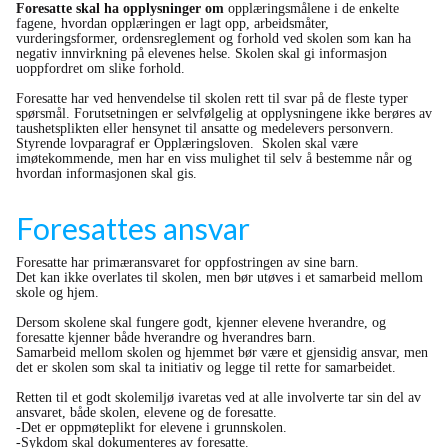
Foresatte skal ha opplysninger om
opplæringsmålene i de enkelte
fagene, hvordan opplæringen er lagt opp, arbeidsmåter,
vurderingsformer, ordensreglement og forhold ved skolen som kan ha
negativ innvirkning på elevenes helse. Skolen skal gi informasjon
uoppfordret om slike forhold.
Foresatte har ved henvendelse til skolen rett til svar på de fleste typer
spørsmål. Forutsetningen er selvfølgelig at opplysningene ikke berøres av
taushetsplikten eller hensynet til ansatte og medelevers personvern.
Styrende lovparagraf er Opplæringsloven. Skolen skal være
imøtekommende, men har en viss mulighet til selv å bestemme når og
hvordan informasjonen skal gis.
Foresattes ansvar
Foresatte har primæransvaret for oppfostringen av sine barn.
Det kan ikke overlates til skolen, men bør utøves i et samarbeid mellom
skole og hjem.
Dersom skolene skal fungere godt, kjenner elevene hverandre, og
foresatte kjenner både hverandre og hverandres barn.
Samarbeid mellom skolen og hjemmet bør være et gjensidig ansvar, men
det er skolen som skal ta initiativ og legge til rette for samarbeidet.
Retten til et godt skolemiljø ivaretas ved at alle involverte tar sin del av
ansvaret, både skolen, elevene og de foresatte.
-Det er oppmøteplikt for elevene i grunnskolen.
-Sykdom skal dokumenteres av foresatte.