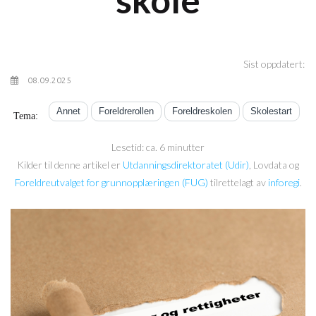
Sist oppdatert:
08.09.2025
Annet
Foreldrerollen
Foreldreskolen
Skolestart
Tema:
Lesetid: ca. 6 minutter
Kilder til denne artikel er
Utdanningsdirektoratet (Udir)
, Lovdata og
Foreldreutvalget for grunnopplæringen (FUG)
tilrettelagt av
inforegi
.