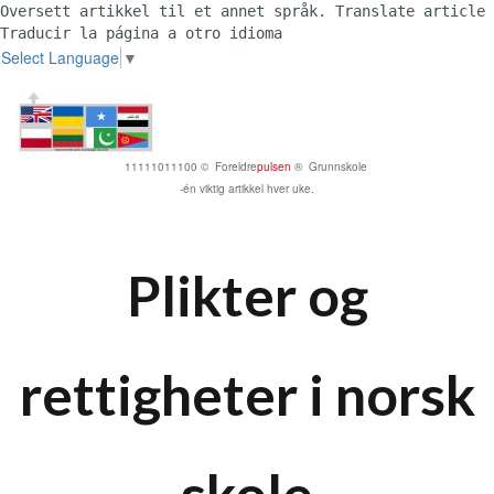
Oversett artikkel til et annet språk. Translate article 
Traducir la página a otro idioma 
Select Language
▼
11111011100 © Foreldre
pulsen
® Grunnskole
-én viktig artikkel hver uke.
Plikter og
rettigheter i norsk
skole