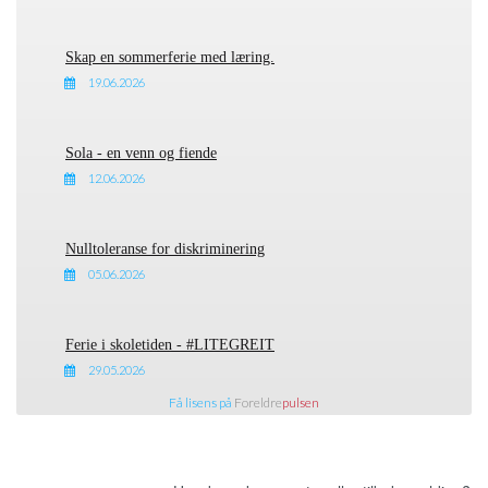
Skap en sommerferie med læring.
19.06.2026
Sola - en venn og fiende
12.06.2026
Nulltoleranse for diskriminering
05.06.2026
Ferie i skoletiden - #LITEGREIT
29.05.2026
Få lisens på
Foreldre
pulsen