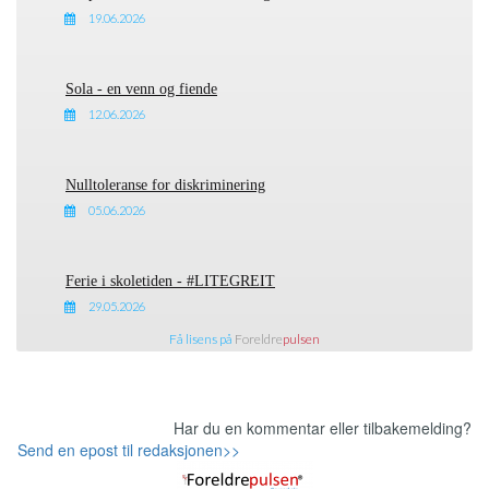
19.06.2026
Sola - en venn og fiende
12.06.2026
Nulltoleranse for diskriminering
05.06.2026
Ferie i skoletiden - #LITEGREIT
29.05.2026
Få lisens på
Foreldre
pulsen
Har du en kommentar eller tilbakemelding?
Send en epost til redaksjonen>>