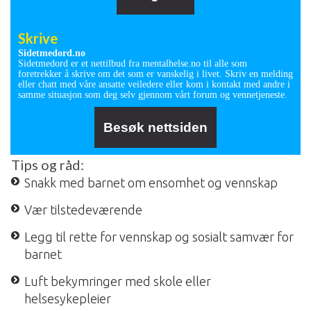
Skrive
Sidetmedord.no
Sidetmedord er et nettilbud fra mentalhelse.no til alle som
foretrekker å skrive om det som er vanskelig i livet. Skriv en melding
eller chatt med våre ansatte veiledere eller kom i kontakt med andre i
samme situasjon som deg selv gjennom vårt forum og vennetjeneste.
Besøk nettsiden
Tips og råd:
Snakk med barnet om ensomhet og vennskap
Vær tilstedeværende
Legg til rette for vennskap og sosialt samvær for
barnet
Luft bekymringer med skole eller
helsesykepleier