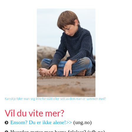
Kanskje føler man seg ikke forstått eller sett av dem man er sammen med?
Vil du vite mer?
Ensom? Du er ikke alene!>>
(ung.no)
Hvordan møter man barns følelser?
(vfb.no)