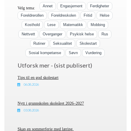
Annet
Engasjement
Ferdigheter
Velg tema:
Foreldrerollen
Foreldreskolen
Fritid
Helse
Kosthold
Lese
Matematikk
Mobbing
Nettvett
Overganger
Psykisk helse
Rus
Rutiner
Seksualitet
Skolestart
Sosial kompetanse
Søvn
Vurdering
Utforsk mer - (sist publisert)
Tips til en god skolestart
06.08.2026
Nytt i grunnskolen skoleåret 2026–2027
03.08.2026
Skap en sommerferie med læring.