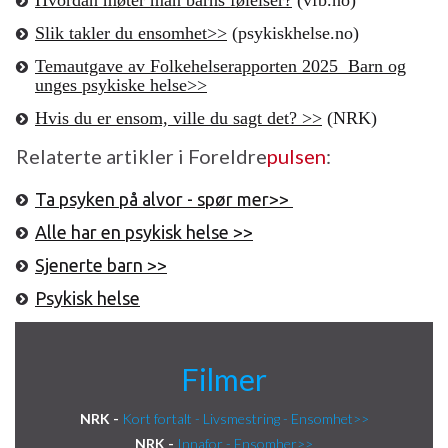
Slik takler du ensomhet>>
(psykiskhelse.no)
Temautgave av Folkehelserapporten 2025 Barn og
unges psykiske helse>>
Hvis du er ensom, ville du sagt det? >>
(NRK)
Relaterte artikler i Foreldre
pulsen
:
Ta psyken på alvor - spør mer>>
Alle har en psykisk helse >>
Sjenerte barn >>
Psykisk helse
Filmer
NRK -
Kort fortalt - Livsmestring - Ensomhet>>
NRK -
Innafor - Ensomher>>