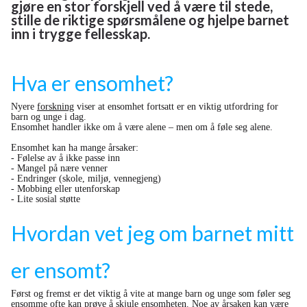
gjøre en stor forskjell ved å være til stede,
stille de riktige spørsmålene og hjelpe barnet
inn i trygge fellesskap.
Hva er ensomhet?
Nyere
forskning
viser at ensomhet fortsatt er en viktig utfordring for
barn og unge i dag.
Ensomhet handler ikke om å være alene – men om å føle seg alene.
Ensomhet kan ha mange årsaker:
- Følelse av å ikke passe inn
- Mangel på nære venner
- Endringer (skole, miljø, vennegjeng)
- Mobbing eller utenforskap
- Lite sosial støtte
Hvordan vet jeg om barnet mitt
er ensomt?
Først og fremst er det viktig å vite at mange barn og unge som føler seg
ensomme ofte kan prøve å skjule ensomheten. Noe av årsaken kan være