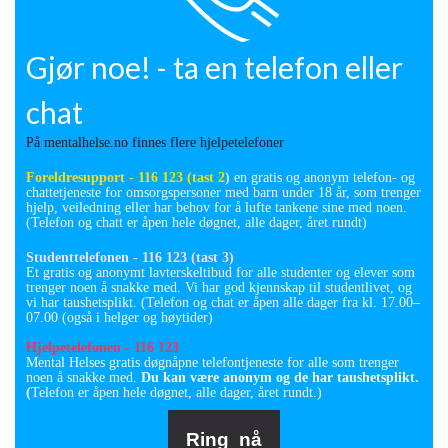
Gjør noe! - ta en telefon eller
chat
På mentalhelse.no finnes flere hjelpetelefoner
Foreldresupport
- 116 123 (tast 2
)
en gratis og anonym telefon- og
chattetjeneste for omsorgspersoner med barn under 18 år, som trenger
hjelp, veiledning eller har behov for å lufte tankene sine med noen.
(Telefon og chatt er åpen hele døgnet, alle dager, året rundt)
Studenttelefonen - 116 123 (tast 3)
Et gratis og anonymt lavterskeltibud for alle studenter og elever som
trenger noen å snakke med. Vi har god kjennskap til studentlivet, og
vi har taushetsplikt. (Telefon og chat er åpen alle dager fra kl. 17.00–
07.00 (også i helger og høytider)
Hjelpetelefonen - 116 123
Mental Helses gratis døgnåpne telefontjeneste for alle som trenger
noen å snakke med.
Du kan være anonym og de har taushetsplikt.
(
Telefon er åpen hele døgnet, alle dager, året rundt.)
Ring nå