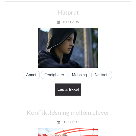
Hatprat
01.11.2019
Annet
Ferdigheter
Mobbing
Nettvett
Les artikkel
Konfliktløsning mellom elever
16.02.2018