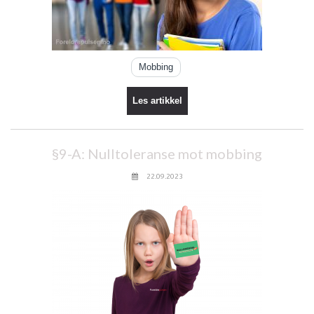
Mobbing
Les artikkel
§9-A: Nulltoleranse mot mobbing
22.09.2023