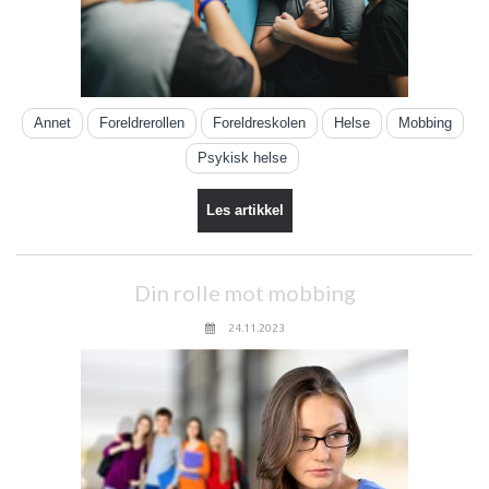
Annet
Foreldrerollen
Foreldreskolen
Helse
Mobbing
Psykisk helse
Les artikkel
Din rolle mot mobbing
24.11.2023