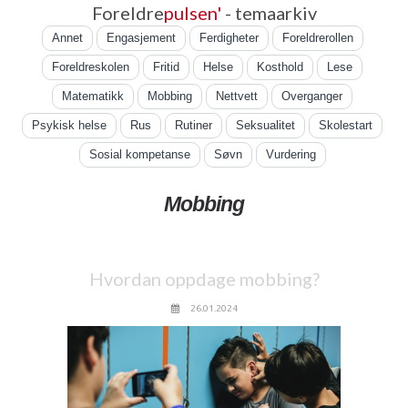
Foreldre
pulsen'
- temaarkiv
Annet
Engasjement
Ferdigheter
Foreldrerollen
Foreldreskolen
Fritid
Helse
Kosthold
Lese
Matematikk
Mobbing
Nettvett
Overganger
Psykisk helse
Rus
Rutiner
Seksualitet
Skolestart
Sosial kompetanse
Søvn
Vurdering
Mobbing
Hvordan oppdage mobbing?
26.01.2024