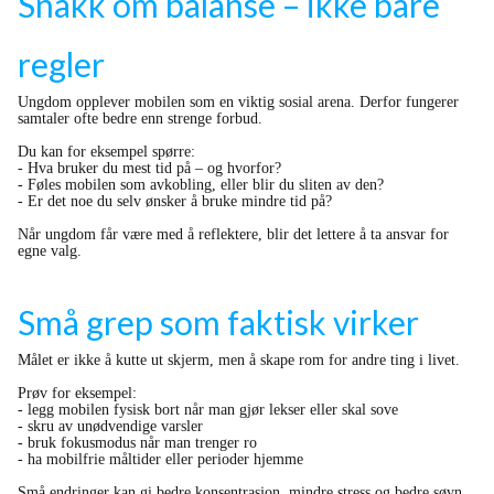
Snakk om balanse – ikke bare
regler
Ungdom opplever mobilen som en viktig sosial arena. Derfor fungerer
samtaler ofte bedre enn strenge forbud.
Du kan for eksempel spørre:
- Hva bruker du mest tid på – og hvorfor?
- Føles mobilen som avkobling, eller blir du sliten av den?
- Er det noe du selv ønsker å bruke mindre tid på?
Når ungdom får være med å reflektere, blir det lettere å ta ansvar for
egne valg.
Små grep som faktisk virker
Målet er ikke å kutte ut skjerm, men å skape rom for andre ting i livet.
Prøv for eksempel:
- legg mobilen fysisk bort når man gjør lekser eller skal sove
- skru av unødvendige varsler
- bruk fokusmodus når man trenger ro
- ha mobilfrie måltider eller perioder hjemme
Små endringer kan gi bedre konsentrasjon, mindre stress og bedre søvn.