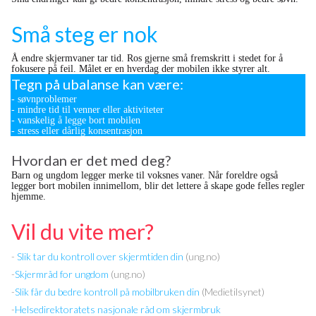
Små steg er nok
Å endre skjermvaner tar tid. Ros gjerne små fremskritt i stedet for å
fokusere på feil. Målet er en hverdag der mobilen ikke styrer alt.
Tegn på ubalanse kan være:
- søvnproblemer
- mindre tid til venner eller aktiviteter
- vanskelig å legge bort mobilen
- stress eller dårlig konsentrasjon
Hvordan er det med deg?
Barn og ungdom legger merke til voksnes vaner. Når foreldre også
legger bort mobilen innimellom, blir det lettere å skape gode felles regler
hjemme.
Vil du vite mer?
-
Slik tar du kontroll over skjermtiden din
(ung.no)
-
Skjermråd for ungdom
(ung.no)
-
Slik får du bedre kontroll på mobilbruken din
(Medietilsynet)
-
Helsedirektoratets nasjonale råd om skjermbruk