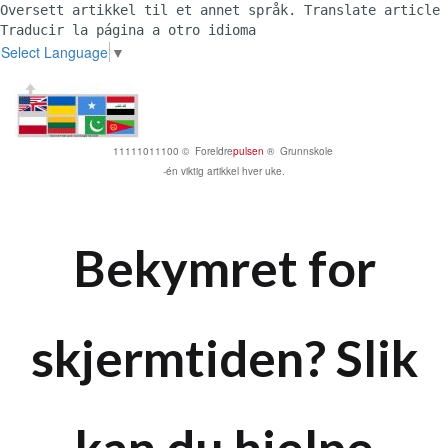
Oversett artikkel til et annet språk. Translate article 
Traducir la página a otro idioma 
Select Language
▼
11111011100 © Foreldre
pulsen
® Grunnskole
-én viktig artikkel hver uke.
Bekymret for
skjermtiden? Slik
kan du hjelpe