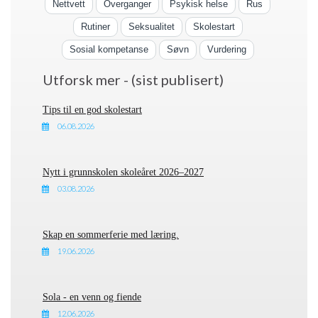
Nettvett
Overganger
Psykisk helse
Rus
Rutiner
Seksualitet
Skolestart
Sosial kompetanse
Søvn
Vurdering
Utforsk mer - (sist publisert)
Tips til en god skolestart
06.08.2026
Nytt i grunnskolen skoleåret 2026–2027
03.08.2026
Skap en sommerferie med læring.
19.06.2026
Sola - en venn og fiende
12.06.2026