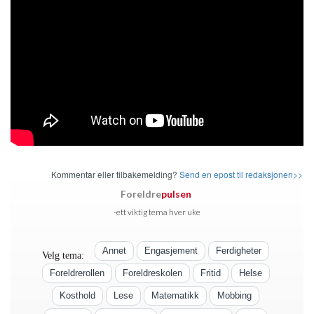
Kommentar eller tilbakemelding?
Send en epost til redaksjonen>>
Foreldre
pulsen
-ett viktig tema hver uke
Annet
Engasjement
Ferdigheter
Velg tema:
Foreldrerollen
Foreldreskolen
Fritid
Helse
Kosthold
Lese
Matematikk
Mobbing