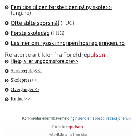
Fem tips til den første tiden på ny skole>>
(ung.no)
Ofte stilte spørsmål
(FUG)
Første skoledag
(FUG)
Les mer om fysisk inngripen hos regjeringen.no
Relaterte artikler fra Foreldre
pulsen
Hjelp, vi er ungdomsforeldre>>
Skolevegring>>
Skolepress>>
Overganger>>
Rutiner>>
Kommentar eller tilbakemelding?
Send en epost til redaksjonen>>
Foreldre
pulsen
-ett viktig tema hver uke