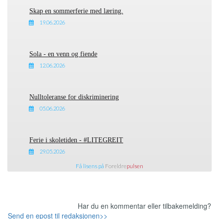
Skap en sommerferie med læring.
19.06.2026
Sola - en venn og fiende
12.06.2026
Nulltoleranse for diskriminering
05.06.2026
Ferie i skoletiden - #LITEGREIT
29.05.2026
Få lisens på
Foreldre
pulsen
Har du en kommentar eller tilbakemelding?
Send en epost til redaksjonen>>