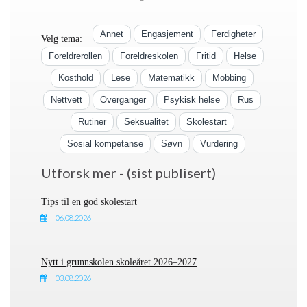
Annet
Engasjement
Ferdigheter
Velg tema:
Foreldrerollen
Foreldreskolen
Fritid
Helse
Kosthold
Lese
Matematikk
Mobbing
Nettvett
Overganger
Psykisk helse
Rus
Rutiner
Seksualitet
Skolestart
Sosial kompetanse
Søvn
Vurdering
Utforsk mer - (sist publisert)
Tips til en god skolestart
06.08.2026
Nytt i grunnskolen skoleåret 2026–2027
03.08.2026