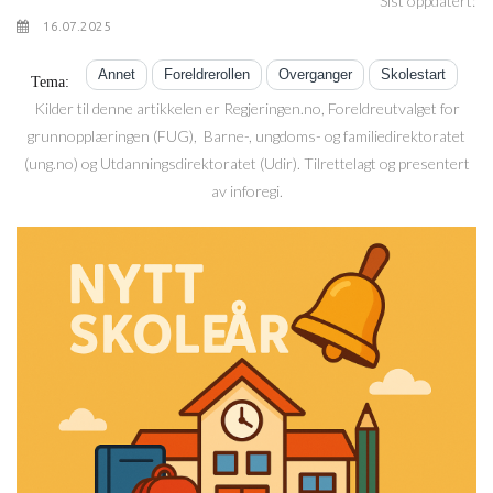
Sist oppdatert:
16.07.2025
Annet
Foreldrerollen
Overganger
Skolestart
Tema:
Kilder til denne artikkelen er Regjeringen.no, Foreldreutvalget for
grunnopplæringen (FUG), Barne-, ungdoms- og familiedirektoratet
(ung.no) og Utdanningsdirektoratet (Udir). Tilrettelagt og presentert
av inforegi.