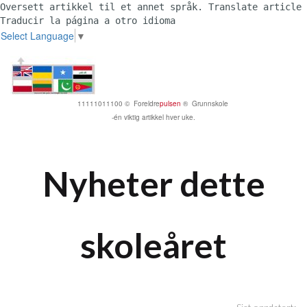
Oversett artikkel til et annet språk. Translate article 
Traducir la página a otro idioma 
Select Language
▼
11111011100 © Foreldre
pulsen
® Grunnskole
-én viktig artikkel hver uke.
Nyheter dette
skoleåret