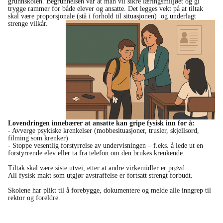
grunnskolen. Begrunnelsen var at man vil sikre læringsmiljøet og gi
trygge rammer for både elever og ansatte. Det legges vekt på at tiltak
skal være proporsjonale (stå i forhold til situasjonen) og underlagt
strenge vilkår.
Lovendringen innebærer at ansatte kan gripe fysisk inn for å:
- Avverge psykiske krenkelser (mobbesituasjoner, trusler, skjellsord,
filming som krenker)
- Stoppe vesentlig forstyrrelse av undervisningen – f.eks. å lede ut en
forstyrrende elev eller ta fra telefon om den brukes krenkende.
Tiltak skal være siste utvei, etter at andre virkemidler er prøvd.
All fysisk makt som utgjør avstraffelse er fortsatt strengt forbudt.
Skolene har plikt til å forebygge, dokumentere og melde alle inngrep til
rektor og foreldre.