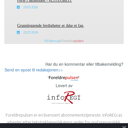
Ferie i skoletiden - #LITEGREIT
29.05.2026
Grunnleggende ferdigheter er ikke et fag,
22.05.2026
Få lisens på
Foreldre
pulsen
Har du en kommentar eller tilbakemelding?
Send en epost til redaksjonen>>
Levert av
Foreldrepulsen er en lisensiert abonnementstjeneste. infoREGI as
arbeider etter
tekstreklameplakatens
regler for god presseskikk.