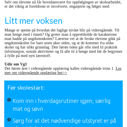
Selv om elevene nå får hovedansvaret for oppfølgingen av skolearbeidet,
er det viktig at foreldrene er involverte, engasjerte og følger med.
Litt mer voksen
Mange er spente på hvordan det faglige nivået blir på videregående. Vil
man henge med i timen? Og greier man å opprettholde de karakterene
man hadde på ungdomsskolen? Lærerne vet at de ferske elevene gikk på
ungdomsskolen for bare noen uker siden, og at de kommer fra ulike
skoler og har ulikt grunnlag. Den første tiden går ofte med til praktisk
informasjon, sosiale aktiviteter og få alle til å henge med før de begynner
å fylle på med nytt lærestoff.
Udir om Vg1
Det første året i videregående opplæring kalles videregående trinn 1.
Les
mer om videregående opplæring her>>
Før skolestart:
Kom inn i hverdagsrutiner igjen, særlig
mat og søvn
Sørg for at det nødvendige utstyret er på