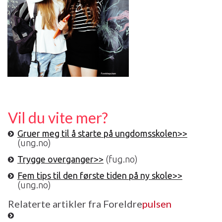
Oppfordre til å ta kontakt med nye klassekamerater og til å gjøre seg
kjent rundt og på skoleområdet.
Vil du vite mer?
Gruer meg til å starte på ungdomsskolen>>
(ung.no)
Trygge overganger>>
(fug.no)
Fem tips til den første tiden på ny skole>>
(ung.no)
Relaterte artikler fra Foreldre
pulsen