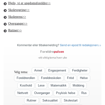
Hjelp, vi er ungdomsforeldre>>
Skolevegring>>
Skolepress>>
Overganger>>
Rutiner>>
Kommentar eller tilbakemelding?
Send en epost til redaksjonen>>
Foreldre
pulsen
-ett viktig tema hver uke
Annet
Engasjement
Ferdigheter
Velg tema:
Foreldrerollen
Foreldreskolen
Fritid
Helse
Kosthold
Lese
Matematikk
Mobbing
Nettvett
Overganger
Psykisk helse
Rus
Rutiner
Seksualitet
Skolestart