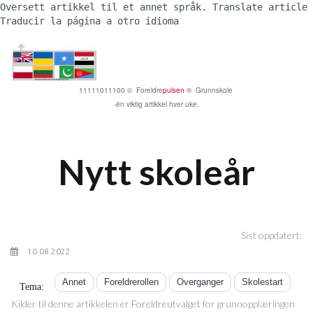
Oversett artikkel til et annet språk. Translate article 
Traducir la página a otro idioma 
11111011100 © Foreldre
pulsen
® Grunnskole
-én viktig artikkel hver uke.
Nytt skoleår
Sist oppdatert:
10.08.2022
Annet
Foreldrerollen
Overganger
Skolestart
Tema:
Kilder til denne artikkelen er Foreldreutvalget for grunnopplæringen