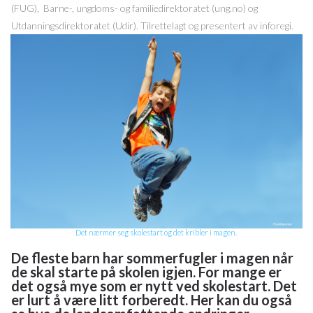
(FUG), Barne-, ungdoms- og familiedirektoratet (ung.no) og
Utdanningsdirektoratet (Udir). Tilrettelagt og presentert av inforegi.
Det nærmer seg skolestart og det kribler i magen.
De fleste barn har sommerfugler i magen når
de skal starte på skolen igjen. For mange er
det også mye som er nytt ved skolestart. Det
er lurt å være litt forberedt. Her kan du også