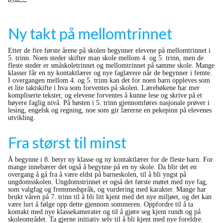
Ny takt på mellomtrinnet
Etter de fire første årene på skolen begynner elevene på mellomtrinnet i
5. trinn. Noen steder skifter man skole mellom 4. og 5. trinn, men de
fleste steder er småskoletrinnet og mellomtrinnet på samme skole. Mange
klasser får en ny kontaktlærer og nye faglærere når de begynner i femte.
I overgangen mellom 4. og 5. trinn kan det for noen barn oppleves som
et lite taktskifte i hva som forventes på skolen. Lærebøkene har mer
kompliserte tekster, og elevene forventes å kunne lese og skrive på et
høyere faglig nivå. På høsten i 5. trinn gjennomføres nasjonale prøver i
lesing, engelsk og regning, noe som gir lærerne en pekepinn på elevenes
utvikling.
Fra størst til minst
Å begynne i 8. betyr ny klasse og ny kontaktlærer for de fleste barn. For
mange innebærer det også å begynne på en ny skole. Da blir det en
overgang å gå fra å være eldst på barneskolen, til å bli yngst på
ungdomsskolen. Ungdomstrinnet er også det første møtet med nye fag,
som valgfag og fremmedspråk, og vurdering med karakter. Mange har
brukt våren på 7. trinn til å bli litt kjent med det nye miljøet, og det kan
være lurt å følge opp dette gjennom sommeren. Oppfordre til å ta
kontakt med nye klassekamerater og til å gjøre seg kjent rundt og på
skoleområdet. Ta gjerne initiativ selv til å bli kjent med nye foreldre.