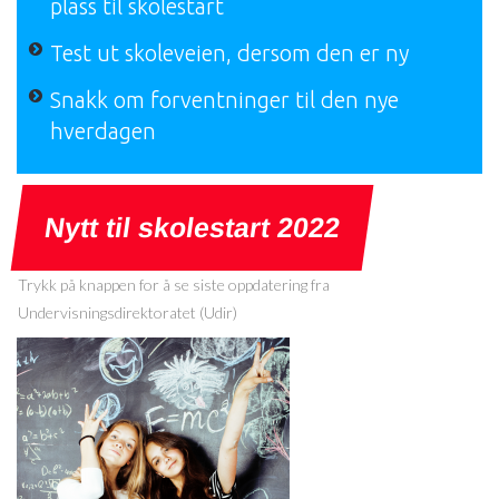
plass til skolestart
Test ut skoleveien, dersom den er ny
Snakk om forventninger til den nye
hverdagen
Nytt til skolestart 2022
Trykk på knappen for å se siste oppdatering fra
Undervisningsdirektoratet (Udir)