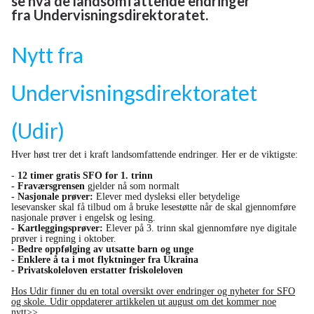
se hva de landsomfattende endringer
fra Undervisningsdirektoratet.
Nytt fra
Undervisningsdirektoratet
(Udir)
Hver høst trer det i kraft landsomfattende endringer. Her er de viktigste:
-
12 timer gratis SFO for 1. trinn
- Fraværsgrensen
gjelder nå som normalt
- Nasjonale prøver:
Elever med dysleksi eller betydelige
lesevansker skal få tilbud om å bruke lesestøtte når de skal gjennomføre
nasjonale prøver i engelsk og lesing.
- Kartleggingsprøver:
Elever på 3. trinn skal gjennomføre nye digitale
prøver i regning i oktober.
- Bedre oppfølging av utsatte barn og unge
- Enklere å ta i mot flyktninger fra Ukraina
- Privatskoleloven erstatter friskoleloven
Hos Udir finner du en total oversikt over endringer og nyheter for SFO
og skole. Udir oppdaterer artikkelen ut august om det kommer noe
nytt>>