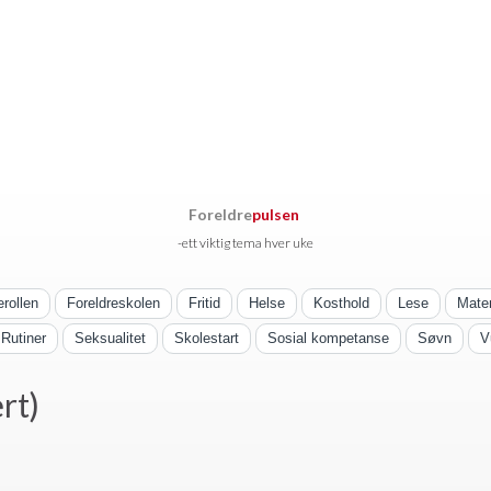
Foreldre
pulsen
-ett viktig tema hver uke
erollen
Foreldreskolen
Fritid
Helse
Kosthold
Lese
Mate
Rutiner
Seksualitet
Skolestart
Sosial kompetanse
Søvn
V
rt)