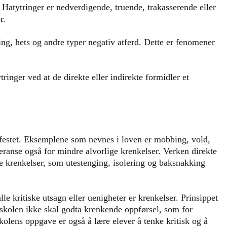
 Hatytringer er nedverdigende, truende, trakasserende eller
r.
ing, hets og andre typer negativ atferd. Dette er fenomener
tringer ved at de direkte eller indirekte formidler et
vfestet. Eksemplene som nevnes i loven er mobbing, vold,
eranse også for mindre alvorlige krenkelser. Verken direkte
te krenkelser, som utestenging, isolering og baksnakking
le kritiske utsagn eller uenigheter er krenkelser. Prinsippet
t skolen ikke skal godta krenkende oppførsel, som for
olens oppgave er også å lære elever å tenke kritisk og å