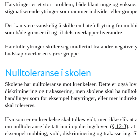
Hatytringer er et stort problem, både blant unge og voksne.
stigmatiserende ytringer som rammer individer eller gruppe
Det kan være vanskelig å skille en hatefull ytring fra mobb
som både grenser til og til dels overlapper hverandre.
Hatefulle ytringer skiller seg imidlertid fra andre negative y
budskap overfor en større gruppe.
Nulltoleranse i skolen
Skolene har nulltoleranse mot krenkelser. Dette er også lo
diskriminering og trakassering, men skolene skal ha nulltol
handlinger som for eksempel hatytringer, eller mer indirek
skal tolereres.
Hva som er en krenkelse skal tolkes vidt, men ikke slik at al
om nulltoleranse ble tatt inn i opplæringsloven (
§ 12-3
), a
eksempel mobbing, vold, diskriminering og trakassering. Sk