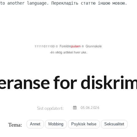
to another language. Перекладіть статтю іншою мовою.

11111011100 © Foreldre
pulsen
® Grunnskole
-én viktig artikkel hver uke.
eranse for diskri
Sist oppdatert:
05.06.2026
Tema:
Annet
Mobbing
Psykisk helse
Seksualitet