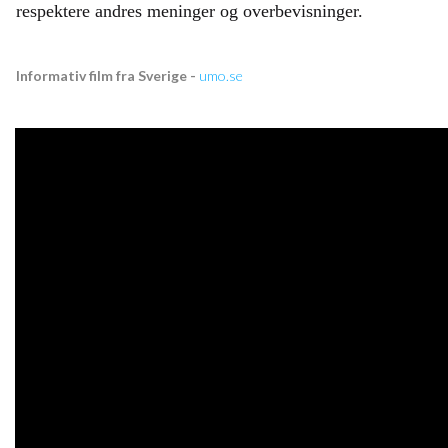
respektere andres meninger og overbevisninger.
Informativ film fra Sverige -
umo.se