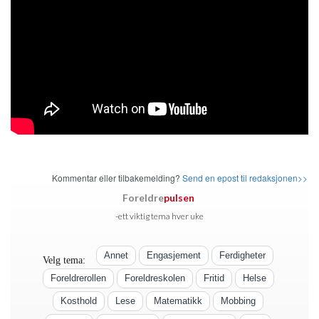
Kommentar eller tilbakemelding?
Send en epost til redaksjonen>>
Foreldre
pulsen
-ett viktig tema hver uke
Annet
Engasjement
Ferdigheter
Velg tema:
Foreldrerollen
Foreldreskolen
Fritid
Helse
Kosthold
Lese
Matematikk
Mobbing