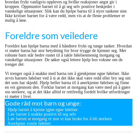
hvordan frykt vanligvis oppleves og hvilke reaksjoner angst gir i
kroppen. Oppmuntre barnet til å gi seg selv positive beskjeder i
vanskelige situasjoner. Slik kan du hjelpe barna til å styre tankene sine.
Ikke kritiser barnet for å være redd, men vis at de fleste problemer er
mulig å løse.
Foreldre som veiledere
Foreldre kan hjelpe barna med å håndtere frykt og tunge tanker. Hvordan
vi møter barna har stor betydning for hvor trygge de kjenner seg. Mer
robuste barn står bedre rustet til å takle følelsesmessig motgang og
vanskelige situasjoner. De søker også lettere hjelp hos voksne om de
trenger det.
Vi trenger også å snakke med barna om å gjenkjenne egne følelser. Ikke
avvis barnets følelser ved å si at det ikke skal være redd eller bry seg om
det som har skjedd. Hjelp heller barna til å anerkjenne følelsen og finne
en vei gjennom den. Forklar barnet at motgang kan være med på å gjøre
oss sterkere, og at det ikke alltid er rettferdig fordelt hvilke utfordringer
vi møter i livet.
Gode råd mot barn og unge:
· Hjelp barnet å kjenne igjen egne følelser
· Lær barnet å snakke positivt til seg selv
· Lær barnet at motgang er noe vi kan bruke for å bli sterkere
· Anerkjenn vonde følelser