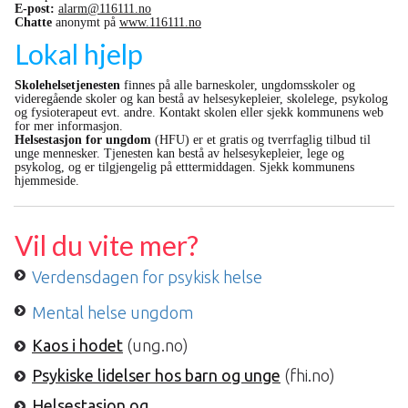
E-post:
alarm@116111.no
Chatte
anonymt på
www.116111.no
Lokal hjelp
Skolehelsetjenesten
finnes på alle barneskoler, ungdomsskoler og
videregående skoler og kan bestå av helsesykepleier, skolelege, psykolog
og fysioterapeut evt. andre. Kontakt skolen eller sjekk kommunens web
for mer informasjon.
Helsestasjon for ungdom
(HFU) er et gratis og tverrfaglig tilbud til
unge mennesker. Tjenesten kan bestå av helsesykepleier, lege og
psykolog, og er tilgjengelig på etttermiddagen. Sjekk kommunens
hjemmeside.
Vil du vite mer?
Verdensdagen for psykisk helse
Mental helse ungdom
Kaos i hodet
(ung.no)
Psykiske lidelser hos barn og unge
(fhi.no)
Helsestasjon og