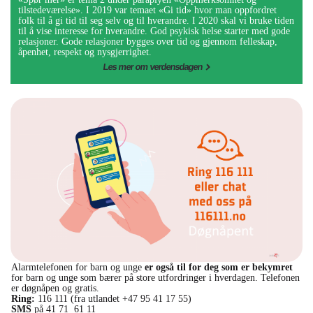
tilstedeværelse». I 2019 var temaet «Gi tid» hvor man oppfordret
folk til å gi tid til seg selv og til hverandre. I 2020 skal vi bruke tiden
til å vise interesse for hverandre. God psykisk helse starter med gode
relasjoner. Gode relasjoner bygges over tid og gjennom felleskap,
åpenhet, respekt og nysgjerrighet.
Les mer om verdensdagen
Alarmtelefonen for barn og unge
er også til for deg som er bekymret
for barn og unge som bærer på store utfordringer i hverdagen. Telefonen
er døgnåpen og gratis.
Ring:
116 111 (fra utlandet +47 95 41 17 55)
SMS
på 41 71 61 11