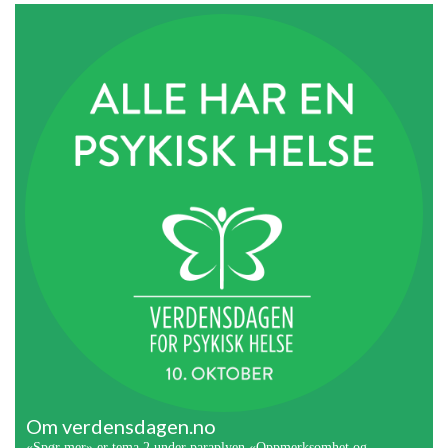
Om verdensdagen.no
«Spør mer» er tema 2 under paraplyen «Oppmerksomhet og