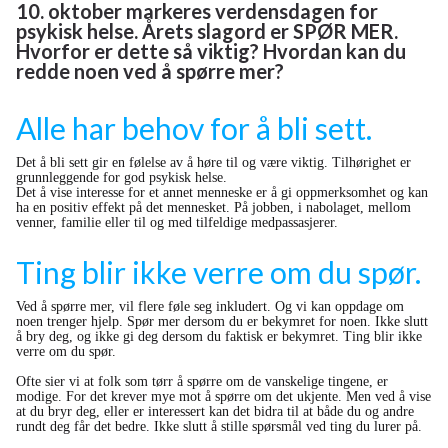
10. oktober markeres verdensdagen for
psykisk helse. Årets slagord er SPØR MER.
Hvorfor er dette så viktig? Hvordan kan du
redde noen ved å spørre mer?
Alle har behov for å bli sett.
Det å bli sett gir en følelse av å høre til og være viktig. Tilhørighet er
grunnleggende for god psykisk helse.
Det å vise interesse for et annet menneske er å gi oppmerksomhet og kan
ha en positiv effekt på det mennesket. På jobben, i nabolaget, mellom
venner, familie eller til og med tilfeldige medpassasjerer.
Ting blir ikke verre om du spør.
Ved å spørre mer, vil flere føle seg inkludert. Og vi kan oppdage om
noen trenger hjelp. Spør mer dersom du er bekymret for noen. Ikke slutt
å bry deg, og ikke gi deg dersom du faktisk er bekymret. Ting blir ikke
verre om du spør.
Ofte sier vi at folk som tørr å spørre om de vanskelige tingene, er
modige. For det krever mye mot å spørre om det ukjente. Men ved å vise
at du bryr deg, eller er interessert kan det bidra til at både du og andre
rundt deg får det bedre. Ikke slutt å stille spørsmål ved ting du lurer på.