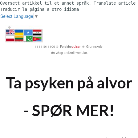
Oversett artikkel til et annet språk. Translate article 
Traducir la página a otro idioma 
Select Language
▼
11111011100 © Foreldre
pulsen
® Grunnskole
-én viktig artikkel hver uke.
Ta psyken på alvor
- SPØR MER!