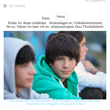
Sist oppdatert:
02.10.2020
Helse
Tema:
Kilder for denne artikkelen: Verdensdagen.no, Folkehelseinstituttet,
fhi.no, Voksne for barn vfb.no, relasjonsterapeut Dora Thorhallsdottir
Alle har behov for å bli sett. Det å bli sett gir en følelse av å høre til og være viktig.
Tilhørighet er grunnleggende for god psykisk helse.